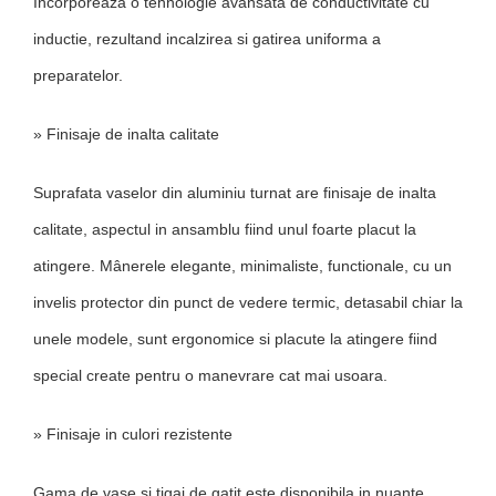
Incorporeaza o tehnologie avansata de conductivitate cu
inductie, rezultand incalzirea si gatirea uniforma a
preparatelor.
» Finisaje de inalta calitate
Suprafata vaselor din aluminiu turnat are finisaje de inalta
calitate, aspectul in ansamblu fiind unul foarte placut la
atingere. Mânerele elegante, minimaliste, functionale, cu un
invelis protector din punct de vedere termic, detasabil chiar la
unele modele, sunt ergonomice si placute la atingere fiind
special create pentru o manevrare cat mai usoara.
» Finisaje in culori rezistente
Gama de vase si tigai de gatit este disponibila in nuante