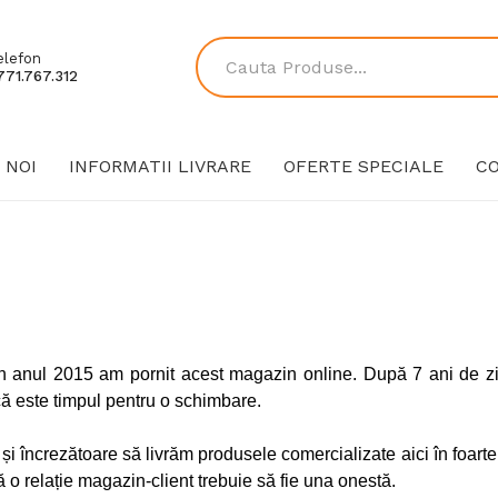
elefon
771.767.312
 NOI
INFORMATII LIVRARE
OFERTE SPECIALE
C
n anul 2015 am pornit acest magazin online. După 7 ani de zil
că este timpul pentru o schimbare.
i încrezătoare să livrăm produsele comercializate aici în foarte
că o relație magazin-client trebuie să fie una onestă.