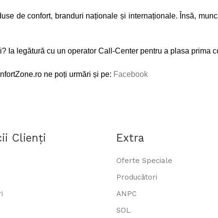
e de confort, branduri naționale și internaționale. Însă, munc
i? Ia legătură cu un operator Call-Center pentru a plasa prima
onfortZone.ro ne poți urmări și pe:
Facebook
ii Clienţi
Extra
Oferte Speciale
Producători
i
ANPC
SOL