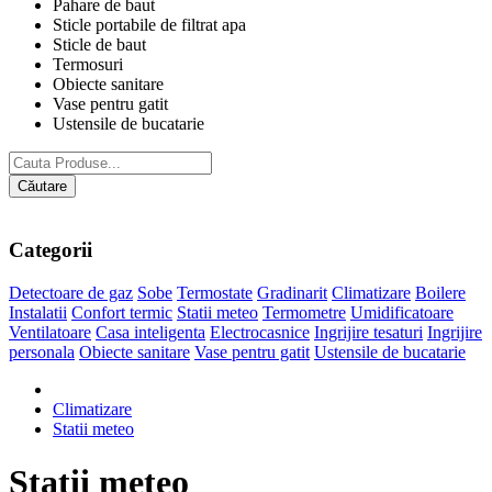
Pahare de baut
Sticle portabile de filtrat apa
Sticle de baut
Termosuri
Obiecte sanitare
Vase pentru gatit
Ustensile de bucatarie
Căutare
Categorii
Detectoare de gaz
Sobe
Termostate
Gradinarit
Climatizare
Boilere
Instalatii
Confort termic
Statii meteo
Termometre
Umidificatoare
Ventilatoare
Casa inteligenta
Electrocasnice
Ingrijire tesaturi
Ingrijire
personala
Obiecte sanitare
Vase pentru gatit
Ustensile de bucatarie
Climatizare
Statii meteo
Statii meteo