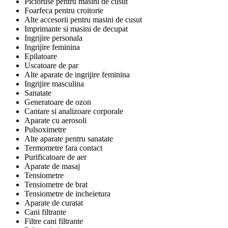
Picioruse pentru masini de cusut
Foarfeca pentru croitorie
Alte accesorii pentru masini de cusut
Imprimante si masini de decupat
Ingrijire personala
Ingrijire feminina
Epilatoare
Uscatoare de par
Alte aparate de ingrijire feminina
Ingrijire masculina
Sanatate
Generatoare de ozon
Cantare si analizoare corporale
Aparate cu aerosoli
Pulsoximetre
Alte aparate pentru sanatate
Termometre fara contact
Purificatoare de aer
Aparate de masaj
Tensiometre
Tensiometre de brat
Tensiometre de incheietura
Aparate de curatat
Cani filtrante
Filtre cani filtrante