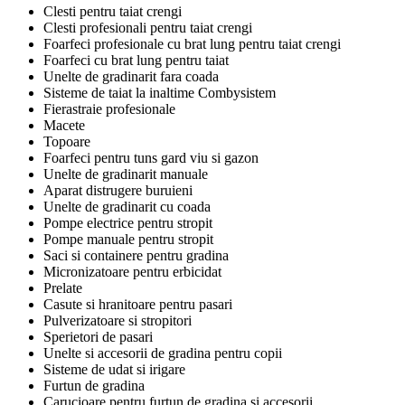
Clesti pentru taiat crengi
Clesti profesionali pentru taiat crengi
Foarfeci profesionale cu brat lung pentru taiat crengi
Foarfeci cu brat lung pentru taiat
Unelte de gradinarit fara coada
Sisteme de taiat la inaltime Combysistem
Fierastraie profesionale
Macete
Topoare
Foarfeci pentru tuns gard viu si gazon
Unelte de gradinarit manuale
Aparat distrugere buruieni
Unelte de gradinarit cu coada
Pompe electrice pentru stropit
Pompe manuale pentru stropit
Saci si containere pentru gradina
Micronizatoare pentru erbicidat
Prelate
Casute si hranitoare pentru pasari
Pulverizatoare si stropitori
Sperietori de pasari
Unelte si accesorii de gradina pentru copii
Sisteme de udat si irigare
Furtun de gradina
Carucioare pentru furtun de gradina si accesorii