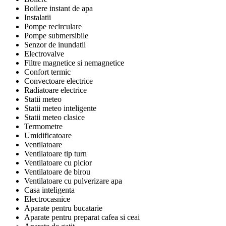
Boilere instant de apa
Instalatii
Pompe recirculare
Pompe submersibile
Senzor de inundatii
Electrovalve
Filtre magnetice si nemagnetice
Confort termic
Convectoare electrice
Radiatoare electrice
Statii meteo
Statii meteo inteligente
Statii meteo clasice
Termometre
Umidificatoare
Ventilatoare
Ventilatoare tip turn
Ventilatoare cu picior
Ventilatoare de birou
Ventilatoare cu pulverizare apa
Casa inteligenta
Electrocasnice
Aparate pentru bucatarie
Aparate pentru preparat cafea si ceai