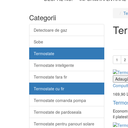
Te
Categorii
Ter
Detectoare de gaz
Sobe
Termostate
1
2
Termostate inteligente
Termostate fara fir
Adaugă
Comput
Termostate cu fir
169,90 
Termostate comanda pompa
Termos
Economis
Termostate de pardoseala
il plate
Termostate pentru panouri solare