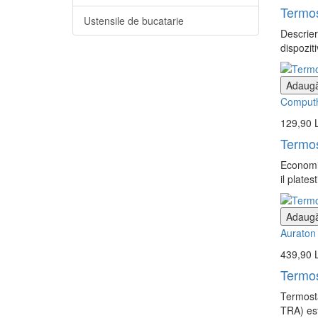
Termos
Ustensile de bucatarie
Descrier
dispozit
Adaugă
Comput
129,90 
Termos
Economis
il plates
Adaugă
Auraton
439,90 
Termos
Termosta
TRA) est