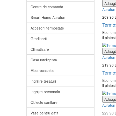
Adaugă
Centre de comanda
Auraton
209,90 
Smart Home Auraton
Termos
Accesorii termostate
Economis
il plates
Gradinarit
Climatizare
Adaugă
Auraton
Casa inteligenta
219,90 
Electrocasnice
Termos
Economis
Ingrijire tesaturi
il plates
Ingrijire personala
Adaugă
Obiecte sanitare
Auraton
Vase pentru gatit
229,90 