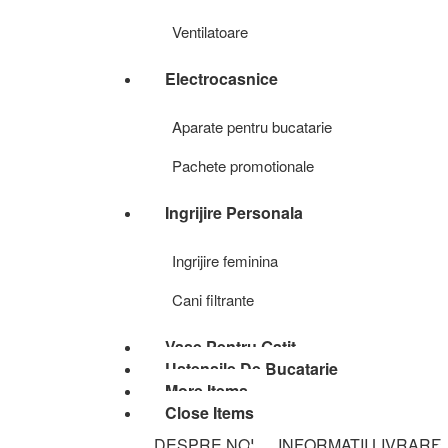
Ventilatoare
Electrocasnice
Aparate pentru bucatarie
Pachete promotionale
Ingrijire Personala
Ingrijire feminina
Cani filtrante
Vase Pentru Gatit
Ustensile De Bucatarie
More Items
Close Items
DESPRE NOI
INFORMATII LIVRARE