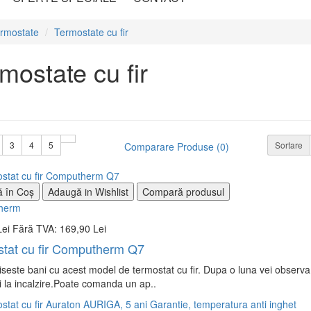
rmostate
Termostate cu fir
mostate cu fir
3
4
5
Sortare
Comparare Produse (0)
 în Coş
Adaugă in Wishlist
Compară produsul
herm
Lei
Fără TVA: 169,90 Lei
tat cu fir Computherm Q7
este bani cu acest model de termostat cu fir. Dupa o luna vei observa s
sti la incalzire.Poate comanda un ap..