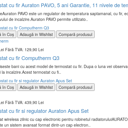
tat cu fir Auraton PAVO, 5 ani Garantie, 11 nivele de t
eAuraton PAVO este un regulator de temperatura saptamanal, cu fir, ec
ivului de incalzire.Auraton PAVO permite utilizato..
 în Coş
Adaugă in Wishlist
Compară produsul
herm
Lei
Fără TVA: 129,90 Lei
tat cu fir Computherm Q3
este bani cu acest model de termostat cu fir. Dupa o luna vei observa s
ti la incalzire.Acest termostat cu fi..
 în Coş
Adaugă in Wishlist
Compară produsul
Lei
Fără TVA: 439,90 Lei
tat cu fir si regulator Auraton Apus Set
t wireless zilnic cu cap electronic pentru robinetul radiatoruluiAU
e un sistem avansat format dintr-un cap electron..