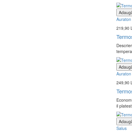
Adaugă
Auraton
219,90 
Termos
Descrier
temperat
Adaugă
Auraton
249,90 
Termos
Economis
il plates
Adaugă
Salus