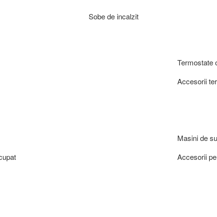
Sobe de incalzit
Termostate
Accesorii te
Masini de sur
cupat
Accesorii pe