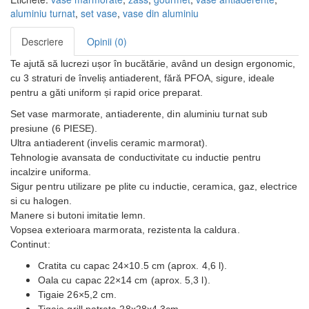
aluminiu turnat
,
set vase
,
vase din aluminiu
Descriere
Opinii (0)
Te ajută să lucrezi ușor în bucătărie, având un design ergonomic,
cu 3 straturi de înveliș antiaderent, fără PFOA, sigure, ideale
pentru a găti uniform și rapid orice preparat.
Set vase marmorate, antiaderente, din aluminiu turnat sub
presiune (6 PIESE).
Ultra antiaderent (invelis ceramic marmorat).
Tehnologie avansata de conductivitate cu inductie pentru
incalzire uniforma.
Sigur pentru utilizare pe plite cu inductie, ceramica, gaz, electrice
si cu halogen.
Manere si butoni imitatie lemn.
Vopsea exterioara marmorata, rezistenta la caldura.
Continut:
Cratita cu capac 24×10.5 cm (aprox. 4,6 l).
Oala cu capac 22×14 cm (aprox. 5,3 l).
Tigaie 26×5,2 cm.