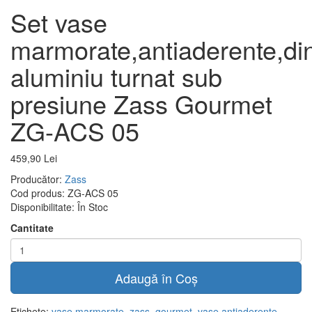
Set vase
marmorate,antiaderente,di
aluminiu turnat sub
presiune Zass Gourmet
ZG-ACS 05
459,90 Lei
Producător:
Zass
Cod produs:
ZG-ACS 05
Disponibilitate:
În Stoc
Cantitate
Adaugă în Coş
Etichete:
vase marmorate
,
zass
,
gourmet
,
vase antiaderente
,