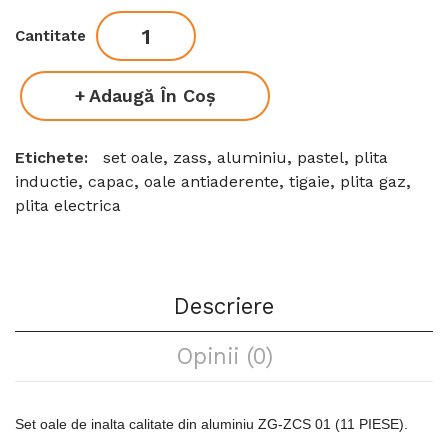
Cantitate
Adaugă În Coş
Etichete:
set oale
,
zass
,
aluminiu
,
pastel
,
plita
inductie
,
capac
,
oale antiaderente
,
tigaie
,
plita gaz
,
plita electrica
Descriere
Opinii (0)
Set oale de inalta calitate din aluminiu ZG-ZCS 01 (11 PIESE).