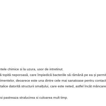
Disponibilitate:
În Stoc
Adaug
Cantitate
Etichete:
cratita emailata
,
cratita sar
emailata
,
cratita joasa
tele chimice si la uzura, usor de intretinut.
iclă topită neporoasă, care împiedică bacteriile să rămână pe ea și permit
 alimentelor, deoarece este una dintre cele mai sanatoase pentru contact
alice datorită structurii smalțului, care este neted, astfel încât mâncar
si pastreaza stralucirea si culoarea mult timp.