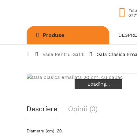
Tele
0771
Produse
DESPRE
Vase Pentru Gatit
Oala Clasica Em
Loading...
Loading...
Loading...
Descriere
Opinii (0)
Diametru (cm): 20.