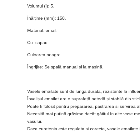
Volumul (l): 5.
Înălțime (mm): 158.
Material: email.
Cu capac.
Culoarea neagra.
Îngrijire: Se spală manual și la mașină.
Vasele emailate sunt de lunga durata, rezistente la influen
Învelișul emailat are o suprafață netedă și stabilă din st
Poate fi folosit pentru prepararea, pastrarea si servirea
Necesită mai puțină grăsime decât gătitul în alte vase met
vasului.
Daca curatenia este regulata si corecta, vasele emailate i