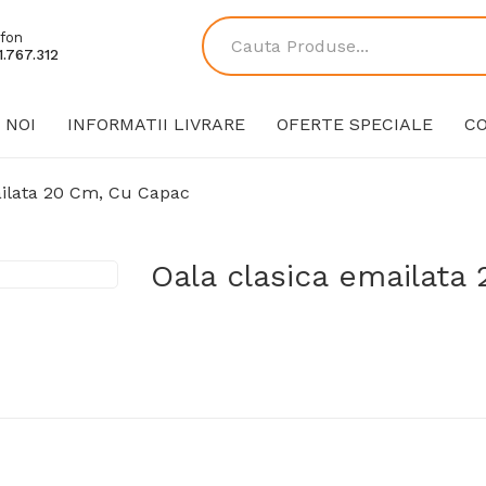
fon
.767.312
 NOI
INFORMATII LIVRARE
OFERTE SPECIALE
C
ailata 20 Cm, Cu Capac
Oala clasica emailata
89,90 Lei
Producător:
Metalac
Cod produs:
318795912269