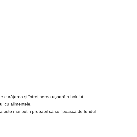
ă În Coş
beasca
,
cratita adanca
,
cratita cu capac
,
oala
e curățarea și întreținerea ușoară a bolului.
ul cu alimentele.
ea este mai puțin probabil să se lipească de fundul