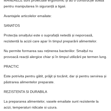
MÂNERELE sunt proiectate ergonomic și au o construcție solidă
pentru manipularea în siguranță a tigaii.
Avantajele articolelor emailate:
SANATOS
Protecția smalțului este o suprafață netedă și neporoasă,
rezistentă la acizii care apar în timpul preparării alimentelor.
Nu permite formarea sau reținerea bacteriilor. Smalțul nu
provoacă reacții alergice chiar și în timpul utilizării pe termen lung.
PRACTIC
Este potrivita pentru gătit, prăjit și tocănit, dar și pentru servirea și
păstrarea alimentelor preparate.
REZISTENTA SI DURABILA
La prepararea alimentelor, vasele emailate sunt rezistente la
acizi, temperaturi ridicate si uzura.