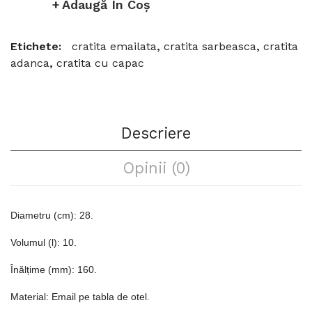
Adaugă În Coş
Etichete:
cratita emailata
,
cratita sarbeasca
,
cratita
adanca
,
cratita cu capac
Descriere
Opinii (0)
Diametru (cm): 28.
Volumul (l): 10.
Înălțime (mm): 160.
Material: Email pe tabla de otel.