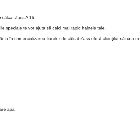
Disponibilitate:
În Stoc
e călcat Zass A 16.
le speciale te vor ajuta să calci mai rapid hainele tale.
Adaug
Cantitate
a în comercializarea fiarelor de călcat Zass oferă clienţilor săi cea m
Etichete:
fier de calcat
,
zass
,
fier de 
reglabil
,
aburi
zare apă