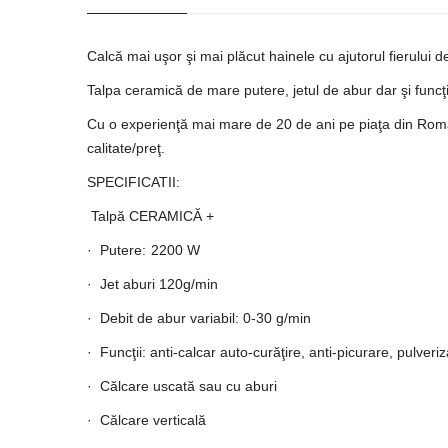
Calcă mai uşor şi mai plăcut hainele cu ajutorul fierului d
Talpa ceramică de mare putere, jetul de abur dar şi funcţii
Cu o experienţă mai mare de 20 de ani pe piaţa din Români
calitate/preţ.
SPECIFICATII:
Talpă CERAMICĂ +
·
Putere
:
2200 W
· Jet aburi 120g/min
· Debit de abur variabil: 0-30 g/min
· Funcţii: anti-calcar auto-curăţire,
anti-picurare, pulveri
· Călcare uscată sau cu aburi
· Călcare verticală