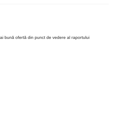
ă În Coş
ai bună ofertă din punct de vedere al raportului
calcat cu abur
,
talpa ceramica
,
termostat