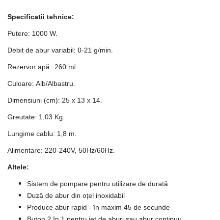
Specificatii tehnice:
Putere:
1000 W.
Debit de abur variabil:
0-21 g/min.
Rezervor apă:
260 ml.
Culoare:
Alb/Albastru.
Dimensiuni (cm):
25 x 13 x 14.
Greutate:
1,03 Kg.
Lungime cablu:
1,8 m.
Alimentare:
220-240V, 50Hz/60Hz.
Altele:
Sistem de pompare pentru utilizare de durată
Duză de abur din oțel inoxidabil
Produce abur rapid - în maxim 45 de secunde
Buton 2 în 1 pentru jet de aburi sau abur continuu