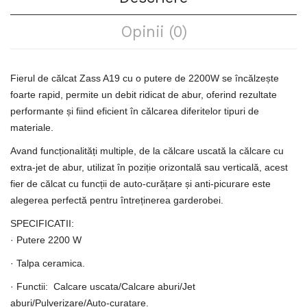
Opinii (0)
Fierul de călcat Zass A19 cu o putere de 2200W se încălzește
foarte rapid, permite un debit ridicat de abur, oferind rezultate
performante și fiind eficient în călcarea diferitelor tipuri de
materiale.
Avand funcționalități multiple, de la călcare uscată la călcare cu
extra-jet de abur, utilizat în poziție orizontală sau verticală, acest
fier de călcat cu funcții de auto-curățare și anti-picurare este
alegerea perfectă pentru întreținerea garderobei.
SPECIFICATII:
· Putere 2200 W
· Talpa ceramica.
· Functii: Calcare uscata/Calcare aburi/Jet
aburi/Pulverizare/Auto-curatare.