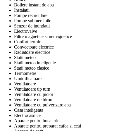
Boilere instant de apa
Instalatii
Pompe recirculare
Pompe submersibile
Senzor de inundatii
Electrovalve
Filtre magnetice si nemagnetice
Confort termic
Convectoare electrice
Radiatoare electrice
Statii meteo
Statii meteo inteligente
Statii meteo clasice
Termometre
Umidificatoare
Ventilatoare
Ventilatoare tip turn
Ventilatoare cu picior
Ventilatoare de birou
Ventilatoare cu pulverizare apa
Casa inteligenta
Electrocasnice
Aparate pentru bucatarie
Aparate pentru preparat cafea si ceai