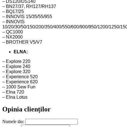
– DS120/DS140
– BN27/37, RH127/RH137
– BQ17/25
– INNOVIS 15/35/55/955
– INNOVIS
10/20/30/50/150/200/350/400/550/600/900/950/1200/1250/15
– QC1000
– NX2000
– BROTHER V5/V7
ELNA:
– Explore 220
– Explore 240
– Explore 320
– Experience 520
– Experience 620
– 1000 Sew Fun
– Elna 720
– Elna Lotus
Opinia clienților
Numele tău: