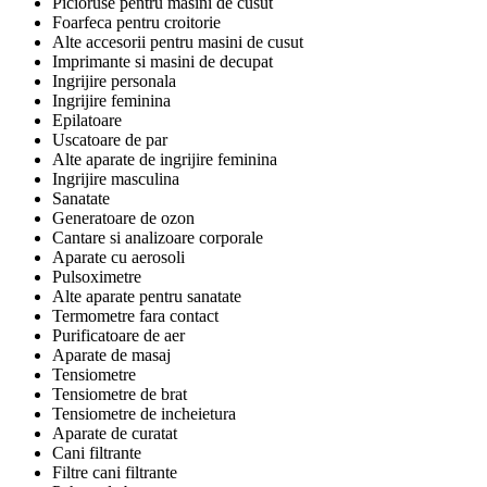
Picioruse pentru masini de cusut
Foarfeca pentru croitorie
Alte accesorii pentru masini de cusut
Imprimante si masini de decupat
Ingrijire personala
Ingrijire feminina
Epilatoare
Uscatoare de par
Alte aparate de ingrijire feminina
Ingrijire masculina
Sanatate
Generatoare de ozon
Cantare si analizoare corporale
Aparate cu aerosoli
Pulsoximetre
Alte aparate pentru sanatate
Termometre fara contact
Purificatoare de aer
Aparate de masaj
Tensiometre
Tensiometre de brat
Tensiometre de incheietura
Aparate de curatat
Cani filtrante
Filtre cani filtrante