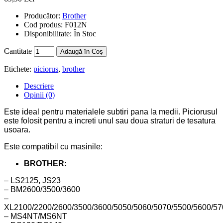
Producător:
Brother
Cod produs:
F012N
Disponibilitate:
În Stoc
Cantitate
Adaugă în Coş
Etichete:
piciorus
,
brother
Descriere
Opinii (0)
Este ideal pentru materialele subtiri pana la medii. Piciorusul
este folosit pentru a increti unul sau doua straturi de tesatura
usoara.
Este compatibil cu masinile:
BROTHER:
– LS2125, JS23
– BM2600/3500/3600
–
XL2100/2200/2600/3500/3600/5050/5060/5070/5500/5600/57
– MS4NT/MS6NT