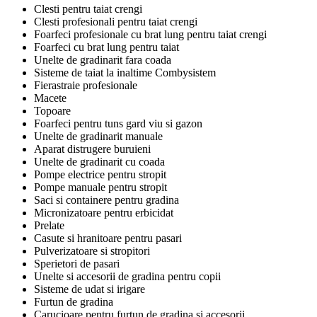
Clesti pentru taiat crengi
Clesti profesionali pentru taiat crengi
Foarfeci profesionale cu brat lung pentru taiat crengi
Foarfeci cu brat lung pentru taiat
Unelte de gradinarit fara coada
Sisteme de taiat la inaltime Combysistem
Fierastraie profesionale
Macete
Topoare
Foarfeci pentru tuns gard viu si gazon
Unelte de gradinarit manuale
Aparat distrugere buruieni
Unelte de gradinarit cu coada
Pompe electrice pentru stropit
Pompe manuale pentru stropit
Saci si containere pentru gradina
Micronizatoare pentru erbicidat
Prelate
Casute si hranitoare pentru pasari
Pulverizatoare si stropitori
Sperietori de pasari
Unelte si accesorii de gradina pentru copii
Sisteme de udat si irigare
Furtun de gradina
Carucioare pentru furtun de gradina si accesorii