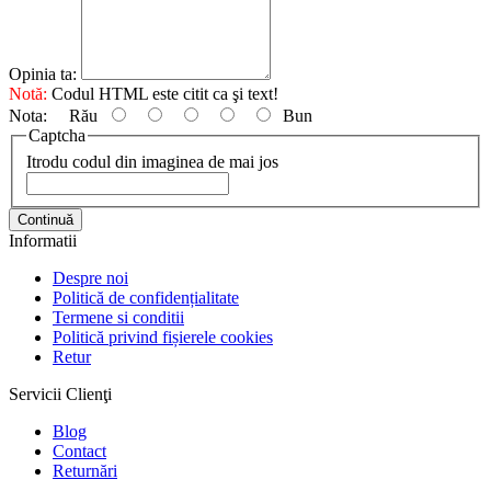
Opinia ta:
Notă:
Codul HTML este citit ca şi text!
Nota:
Rău
Bun
Captcha
Itrodu codul din imaginea de mai jos
Continuă
Informatii
Despre noi
Politică de confidențialitate
Termene si conditii
Politică privind fișierele cookies
Retur
Servicii Clienţi
Blog
Contact
Returnări