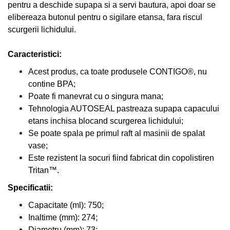
pentru a deschide supapa si a servi bautura, apoi doar se
elibereaza butonul pentru o sigilare etansa, fara riscul
scurgerii lichidului.
Caracteristici:
Acest produs, ca toate produsele CONTIGO®, nu
contine BPA;
Poate fi manevrat cu o singura mana;
Tehnologia AUTOSEAL pastreaza supapa capacului
etans inchisa blocand scurgerea lichidului;
Se poate spala pe primul raft al masinii de spalat
vase;
Este rezistent la socuri fiind fabricat din copolistiren
Tritan™.
Specificatii:
Capacitate (ml): 750;
Inaltime (mm): 274;
Diametru (mm): 73;