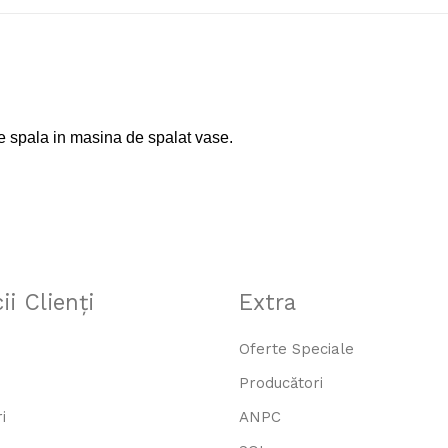
Disponibilitate:
În Stoc
Adaug
Cantitate
e spala in masina de spalat vase.
Etichete:
sticla
,
contigo
ii Clienţi
Extra
Oferte Speciale
Producători
i
ANPC