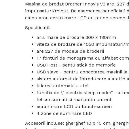
Masina de brodat Brother Innovis V3 are 227 
impunsaturi/minut. De asemenea beneficiati de
calculator, ecran mare LCD cu touch-screen, 
Specificatii:
aria mare de brodare 300 x 180mm
viteza de brodare de 1050 impunsaturi/
are 227 de modele de broderii
17 fonturi de monograma cu alfabet com
USB Host - pentu stick de memorie
USB slave - pentru conectarea masinii la
sistem automat de introducere a atei in 
taierea automata a atei
functia de \" electric sleep mode\" - atun
fel consumati si mai putin curent.
ecran mare LCD cu touch-screen
4 zone de iluminare LED
Accesorii incluse:
gherghef 10 x 10 cm, gherghe