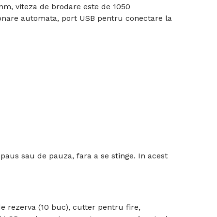
mm, viteza de brodare este de 1050
ionare automata, port USB pentru conectare la
ă În Coş
epaus sau de pauza, fara a se stinge. In acest
 rezerva (10 buc), cutter pentru fire,