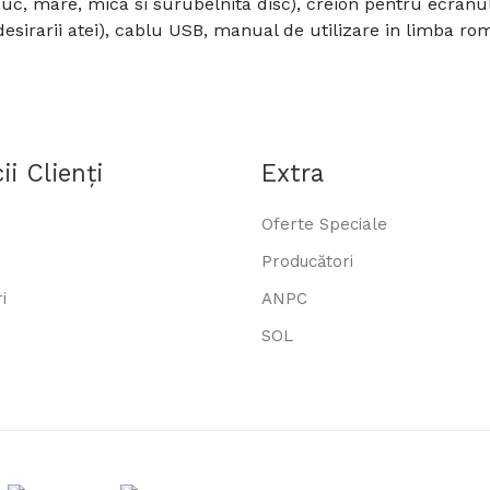
 buc, mare, mica si surubelnita disc), creion pentru ecranu
esirarii atei), cablu USB, manual de utilizare in limba ro
ii Clienţi
Extra
Oferte Speciale
Producători
i
ANPC
SOL