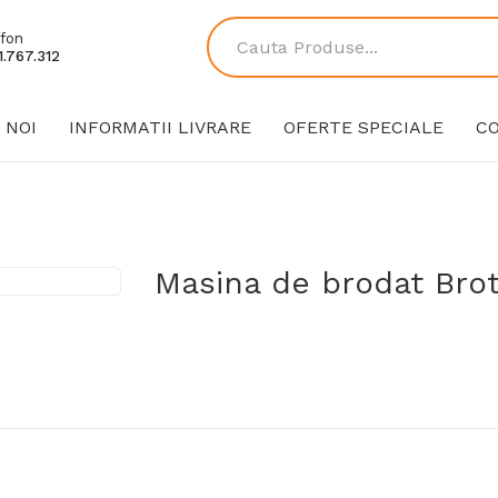
fon
.767.312
 NOI
INFORMATII LIVRARE
OFERTE SPECIALE
C
Masina de brodat Brot
13.409,90 Lei
Producător:
Brother
Cod produs:
INNOVISV3