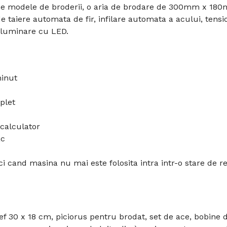
de modele de broderii, o aria de brodare de 300mm x 180
Disponibilitate:
În Stoc
 taiere automata de fir, infilare automata a acului, tens
iluminare cu LED.
Adaug
Cantitate
minut
Etichete:
masina de brodat
,
brother
plet
 calculator
ac
ci cand masina nu mai este folosita intra intr-o stare de r
f 30 x 18 cm, piciorus pentru brodat, set de ace, bobine de