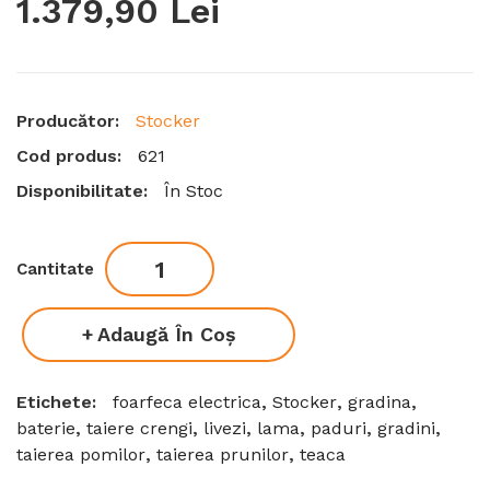
1.379,90 Lei
Producător:
Stocker
Cod produs:
621
Disponibilitate:
În Stoc
Cantitate
Adaugă În Coş
Etichete:
foarfeca electrica
,
Stocker
,
gradina
,
baterie
,
taiere crengi
,
livezi
,
lama
,
paduri
,
gradini
,
taierea pomilor
,
taierea prunilor
,
teaca