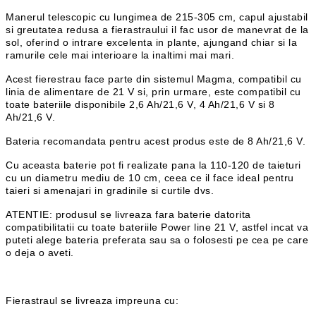
Manerul telescopic cu lungimea de 215-305 cm, capul ajustabil
si greutatea redusa a fierastraului il fac usor de manevrat de la
sol, oferind o intrare excelenta in plante, ajungand chiar si la
ramurile cele mai interioare la inaltimi mai mari.
Acest fierestrau face parte din sistemul Magma, compatibil cu
linia de alimentare de 21 V si, prin urmare, este compatibil cu
toate bateriile disponibile 2,6 Ah/21,6 V, 4 Ah/21,6 V si 8
Ah/21,6 V.
Bateria recomandata pentru acest produs este de 8 Ah/21,6 V.
Cu aceasta baterie pot fi realizate pana la 110-120 de taieturi
cu un diametru mediu de 10 cm, ceea ce il face ideal pentru
taieri si amenajari in gradinile si curtile dvs.
ATENTIE: produsul se livreaza fara baterie datorita
compatibilitatii cu toate bateriile Power line 21 V, astfel incat va
puteti alege bateria preferata sau sa o folosesti pe cea pe care
o deja o aveti.
Fierastraul se livreaza impreuna cu: