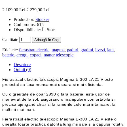
2.109,90 Lei
2.279,90 Lei
Producător:
Stocker
Cod produs:
615
Disponibilitate:
În Stoc
Cantitate
Adaugă în Coş
Etichete:
fierastrau electric
,
magma
,
paduri
,
gradini
,
livezi
,
lant
,
baterie
,
crengi
,
copaci
,
maner telescopic
Descriere
Opinii (0)
Fierastraul electric telescopic Magma E-300 LA 21 V este
proiectat sa faca munca mai usoara si mai eficienta.
Cu o greutate de doar 2990 g fara baterie, este usor de
manevrat de la sol, asigurand o manipulare confortabila si
precisa ajungand chiar si la ramurile cele mai interioare, la
inaltimi mai mari.
Fierastraul electric telescopic Magma E-300 LA 21 V este o
unealta foarte practica datorita lungimii sale si a capului rotativ.