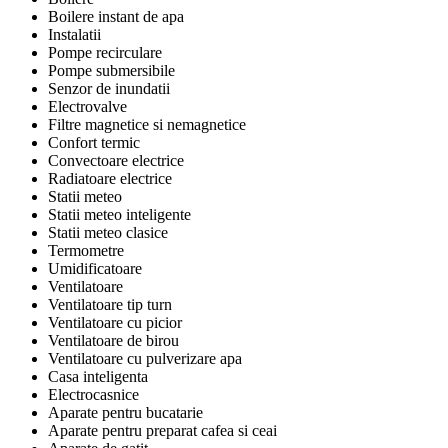
Boilere instant de apa
Instalatii
Pompe recirculare
Pompe submersibile
Senzor de inundatii
Electrovalve
Filtre magnetice si nemagnetice
Confort termic
Convectoare electrice
Radiatoare electrice
Statii meteo
Statii meteo inteligente
Statii meteo clasice
Termometre
Umidificatoare
Ventilatoare
Ventilatoare tip turn
Ventilatoare cu picior
Ventilatoare de birou
Ventilatoare cu pulverizare apa
Casa inteligenta
Electrocasnice
Aparate pentru bucatarie
Aparate pentru preparat cafea si ceai