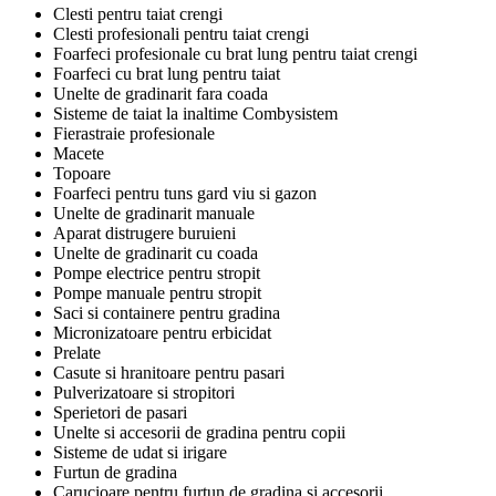
Clesti pentru taiat crengi
Clesti profesionali pentru taiat crengi
Foarfeci profesionale cu brat lung pentru taiat crengi
Foarfeci cu brat lung pentru taiat
Unelte de gradinarit fara coada
Sisteme de taiat la inaltime Combysistem
Fierastraie profesionale
Macete
Topoare
Foarfeci pentru tuns gard viu si gazon
Unelte de gradinarit manuale
Aparat distrugere buruieni
Unelte de gradinarit cu coada
Pompe electrice pentru stropit
Pompe manuale pentru stropit
Saci si containere pentru gradina
Micronizatoare pentru erbicidat
Prelate
Casute si hranitoare pentru pasari
Pulverizatoare si stropitori
Sperietori de pasari
Unelte si accesorii de gradina pentru copii
Sisteme de udat si irigare
Furtun de gradina
Carucioare pentru furtun de gradina si accesorii