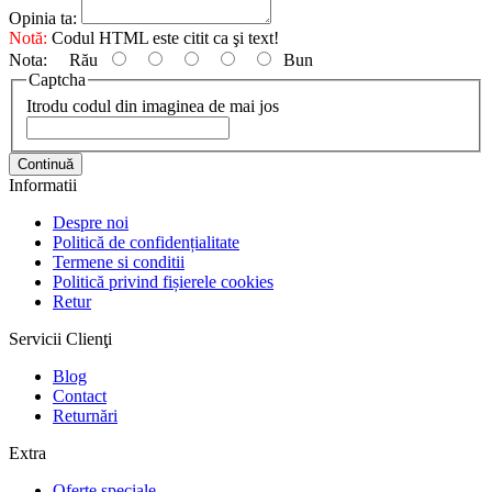
Opinia ta:
Notă:
Codul HTML este citit ca şi text!
Nota:
Rău
Bun
Captcha
Itrodu codul din imaginea de mai jos
Continuă
Informatii
Despre noi
Politică de confidențialitate
Termene si conditii
Politică privind fișierele cookies
Retur
Servicii Clienţi
Blog
Contact
Returnări
Extra
Oferte speciale