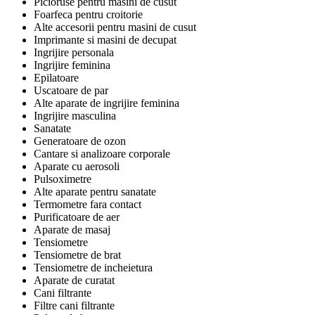
Picioruse pentru masini de cusut
Foarfeca pentru croitorie
Alte accesorii pentru masini de cusut
Imprimante si masini de decupat
Ingrijire personala
Ingrijire feminina
Epilatoare
Uscatoare de par
Alte aparate de ingrijire feminina
Ingrijire masculina
Sanatate
Generatoare de ozon
Cantare si analizoare corporale
Aparate cu aerosoli
Pulsoximetre
Alte aparate pentru sanatate
Termometre fara contact
Purificatoare de aer
Aparate de masaj
Tensiometre
Tensiometre de brat
Tensiometre de incheietura
Aparate de curatat
Cani filtrante
Filtre cani filtrante