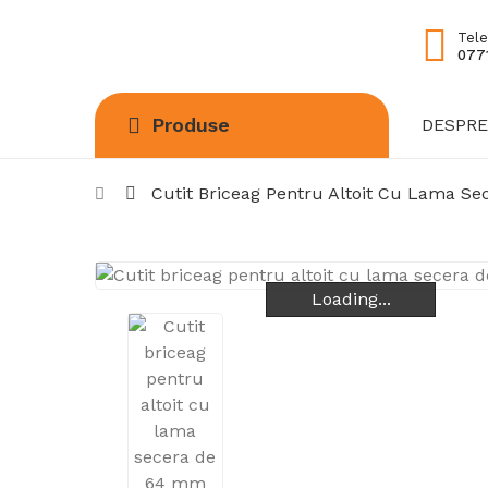
Tele
0771
Produse
DESPRE
Cutit Briceag Pentru Altoit Cu Lama S
Loading...
Loading...
Loading...