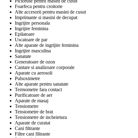
Picioruse pentru masini de cusut
Foarfeca pentru croitorie
Alte accesorii pentru masini de cusut
Imprimante si masini de decupat
Ingrijire personala
Ingrijire feminina
Epilatoare
Uscatoare de par
Alte aparate de ingrijire feminina
Ingrijire masculina
Sanatate
Generatoare de ozon
Cantare si analizoare corporale
Aparate cu aerosoli
Pulsoximetre
Alte aparate pentru sanatate
Termometre fara contact
Purificatoare de aer
Aparate de masaj
Tensiometre
Tensiometre de brat
Tensiometre de incheietura
Aparate de curatat
Cani filtrante
Filtre cani filtrante