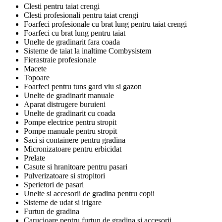
Clesti pentru taiat crengi
Clesti profesionali pentru taiat crengi
Foarfeci profesionale cu brat lung pentru taiat crengi
Foarfeci cu brat lung pentru taiat
Unelte de gradinarit fara coada
Sisteme de taiat la inaltime Combysistem
Fierastraie profesionale
Macete
Topoare
Foarfeci pentru tuns gard viu si gazon
Unelte de gradinarit manuale
Aparat distrugere buruieni
Unelte de gradinarit cu coada
Pompe electrice pentru stropit
Pompe manuale pentru stropit
Saci si containere pentru gradina
Micronizatoare pentru erbicidat
Prelate
Casute si hranitoare pentru pasari
Pulverizatoare si stropitori
Sperietori de pasari
Unelte si accesorii de gradina pentru copii
Sisteme de udat si irigare
Furtun de gradina
Carucioare pentru furtun de gradina si accesorii