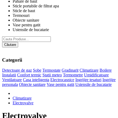
Pahare de baut
Sticle portabile de filtrat apa
Sticle de baut
Termosuri
Obiecte sanitare
Vase pentru gatit
Ustensile de bucatarie
Căutare
Categorii
Detectoare de gaz
Sobe
Termostate
Gradinarit
Climatizare
Boilere
Instalatii
Confort termic
Statii meteo
Termometre
Umidificatoare
Ventilatoare
Casa inteligenta
Electrocasnice
Ingrijire tesaturi
Ingrijire
personala
Obiecte sanitare
Vase pentru gatit
Ustensile de bucatarie
Climatizare
Electrovalve
Electrovalve