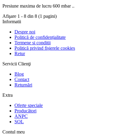
Presiune maxima de lucru 600 mbar ..
Afişare 1 - 8 din 8 (1 pagini)
Informatii
Despre noi
Politică de confidențialitate
Termene si conditii
Politică privind fișierele cookies
Retur
Servicii Clienţi
Blog
Contact
Returnări
Extra
Oferte speciale
Producători
ANPC
SOL
Contul meu