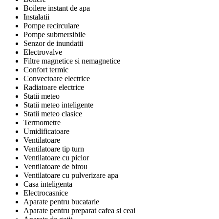
Boilere instant de apa
Instalatii
Pompe recirculare
Pompe submersibile
Senzor de inundatii
Electrovalve
Filtre magnetice si nemagnetice
Confort termic
Convectoare electrice
Radiatoare electrice
Statii meteo
Statii meteo inteligente
Statii meteo clasice
Termometre
Umidificatoare
Ventilatoare
Ventilatoare tip turn
Ventilatoare cu picior
Ventilatoare de birou
Ventilatoare cu pulverizare apa
Casa inteligenta
Electrocasnice
Aparate pentru bucatarie
Aparate pentru preparat cafea si ceai