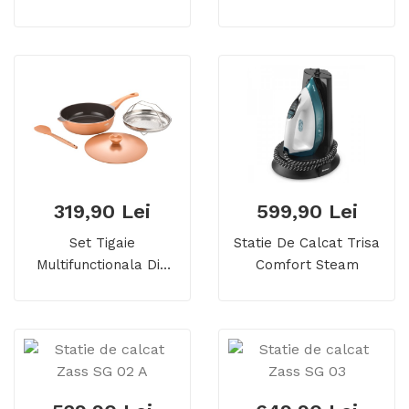
Brush Fresh Up
319,90 Lei
599,90 Lei
Set Tigaie
Statie De Calcat Trisa
Multifunctionala Din
Comfort Steam
Aluminiu Turnat Sub
Presiune 4 Piese ZASS
Gourmet ZG-ACS 07,
Ultra Antiaderenta,
Acoperire Ceramica,
Cu Capac Si Sita Aburi