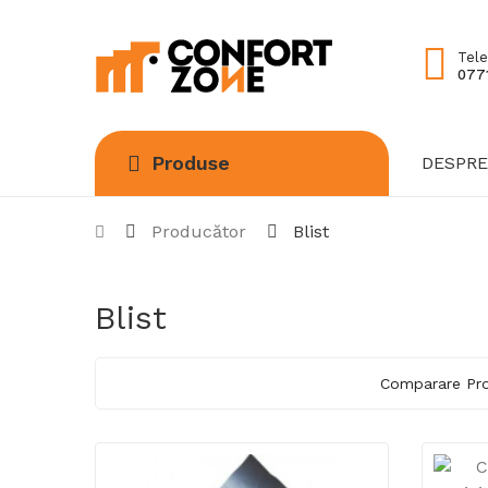
Tele
0771
Produse
DESPRE
Producător
Blist
Blist
Comparare Pro